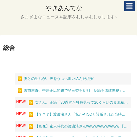
やぎあんてな
さまざまなニュースや記事をむしゃむしゃします♪
総合
妻との生活が、夫をうつへ追い込んだ現実
古市憲寿、中居正広問題で第三委を批判「反論をほぼ無視」「彼らが一方的に言ったことが世の中に定着してしまう」橋下徹も同調
NEW!
女さん、正論「30過ぎた独身男って20くらいのまま精神年齢が止まっていて気持ち悪い」話題にwwwww
NEW!
【？？？】渡邊渚さん「私がPTSDと診断された当時、世間はまだPTSDという言葉は浸透されていませんでした」
NEW!
【画像】素人時代の渡邊渚さんwwwwwwwwwwww 【Pickup08082949】