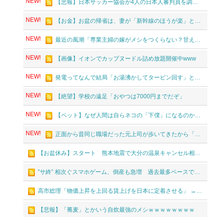
NEW!
【悲報】日本サッカー協会が4人の日本人審判員を調査 韓国協会の性接待疑惑で
NEW!
【お金】お盆の帰省は、妻が「新幹線のほうが楽」と譲りません。私は車で節約したいのですが、実際の費用はどれくらい違うのでしょうか？
NEW!
最近の風潮「専業主婦の嫁がメシをつくらない？甘えてないで自分でつくれやｗ」←これ正論なの？
NEW!
【画像】イオンでカップヌードル詰め放題開催中www
NEW!
発電ってなんで結局「お湯沸かしてタービン回す」とかいう原始的方法に行き着くの？
NEW!
【絶望】学校の遠足「おやつは7000円までだぞ」
NEW!
【ペット】なぜ人間は自らネコの「下僕」になるのか? 重度の愛猫ロス経験の東大教授が解き明かす
NEW!
正面から昔同じ職場だった元上司が歩いてきたから「お～！こんにちは！」って声かけたんや
【お盆休み】スタート 熊本地震で大分の温泉キャンセル相次ぐ 被害なしでも旅行先変更
”サ終” 相次ぐスマホゲーム、倒産も急増 過去最多ペースで推移 「当たれば一攫千金」過去の時代に
高市総理「物価上昇を上回る賃上げを日本に定着させる」 →国家公務員月給3.51％増へ 人事院の勧告を受け
【悲報】「蕎麦」とかいう自炊最強のメシｗｗｗｗｗｗｗｗ