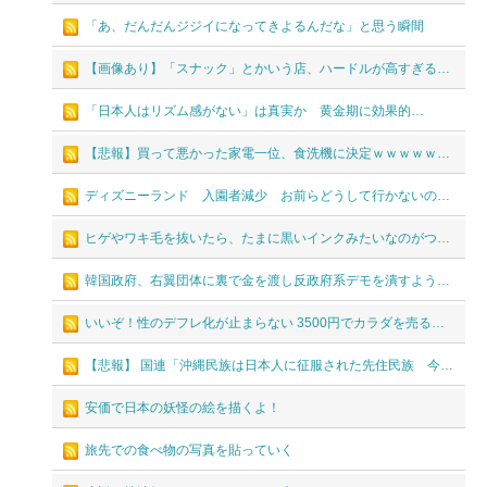
「あ、だんだんジジイになってきよるんだな」と思う瞬間
【画像あり】「スナック」とかいう店、ハードルが高すぎるｗｗｗｗｗｗｗ
「日本人はリズム感がない」は真実か 黄金期に効果的…
【悲報】買って悪かった家電一位、食洗機に決定ｗｗｗｗｗｗｗｗｗ
ディズニーランド 入園者減少 お前らどうして行かないの？ バイトキャスト待ってるぞ
ヒゲやワキ毛を抜いたら、たまに黒いインクみたいなのがついてるけど、あれって何？
韓国政府、右翼団体に裏で金を渡し反政府系デモを潰すよう指示していたことがバレ、大問題に
いいぞ！性のデフレ化が止まらない 3500円でカラダを売る女性たち
【悲報】 国連「沖縄民族は日本人に征服された先住民族 今すぐ解放し独立させるべき」
安価で日本の妖怪の絵を描くよ！
旅先での食べ物の写真を貼っていく