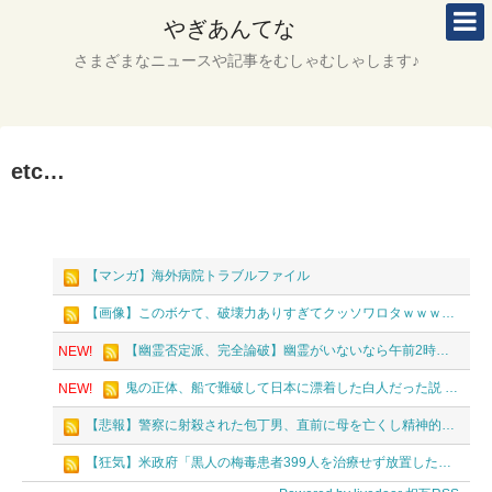
やぎあんてな
さまざまなニュースや記事をむしゃむしゃします♪
etc…
【マンガ】海外病院トラブルファイル
【画像】このボケて、破壊力ありすぎてクッソワロタｗｗｗｗｗｗｗｗｗ / 哲学ニュースnwk
【幽霊否定派、完全論破】幽霊がいないなら午前2時に一人で墓石を木刀で叩き割れるよな？ｗｗｗｗｗ / 哲学ニュースnwk
NEW!
鬼の正体、船で難破して日本に漂着した白人だった説 / 哲学ニュースnwk
NEW!
【悲報】警察に射殺された包丁男、直前に母を亡くし精神的ショックを受けていたと判明 / 哲学ニュースnwk
【狂気】米政府「黒人の梅毒患者399人を治療せず放置したらどうなるか見たろ！」→40年間続けてしまう / 哲学ニュースnwk